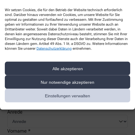
Wir setzen Cookies, die für den Betrieb der Website technisch erforderlich
sind. Darüber hinaus verwenden wir Cookies, um unsere Website für Sie
optimal zu gestalten und fortlaufend zu verbessern. Mit Ihrer Zustimmung
geben wir Informationen zu Ihrer Verwendung unserer Website auch an
Nachweis Ihrer Befreiung
Drittanbieter weiter. Soweit dabei Daten in Ländern verarbeitet werden, in
denen kein angemessenes Datenschutzniveau besteht, stimmen Sie mit Ihrer
Einwilligung zur Nutzung dieser Dienste auch der Verarbeitung Ihrer Daten in
diesen Ländern gem. Artikel 49 Abs. 1 lit. a DSGVO zu. Weitere Informationen
Wenn Sie einen Ausweis über die Befreiung der gesetzlichen
können Sie unserer
Datenschutzerklärung
entnehmen.
Zuzahlung haben, können wir diese Info speichern und Sie
müssen Ihren Ausweis nicht immer vorzeigen.
Alle akzeptieren
Kundenkarte beantragen
Nur notwendige akzeptieren
Einstellungen verwalten
Jetzt schnell und einfach online beantragen und beim nächsten
Besuch bei uns in der Apotheke abholen.
Anrede
Vorname *