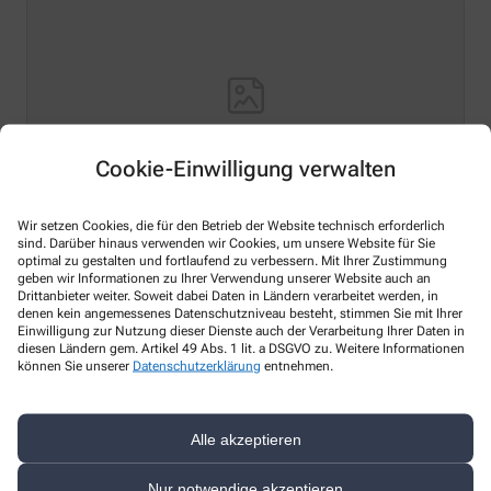
Cookie-Einwilligung verwalten
Wir setzen Cookies, die für den Betrieb der Website technisch erforderlich
Hello world!
sind. Darüber hinaus verwenden wir Cookies, um unsere Website für Sie
optimal zu gestalten und fortlaufend zu verbessern. Mit Ihrer Zustimmung
geben wir Informationen zu Ihrer Verwendung unserer Website auch an
Welcome to WordPress on Azure Sites. This is your first
Drittanbieter weiter. Soweit dabei Daten in Ländern verarbeitet werden, in
post. Edit or delete it, then start writing!
denen kein angemessenes Datenschutzniveau besteht, stimmen Sie mit Ihrer
Einwilligung zur Nutzung dieser Dienste auch der Verarbeitung Ihrer Daten in
Mehr lesen
diesen Ländern gem. Artikel 49 Abs. 1 lit. a DSGVO zu. Weitere Informationen
können Sie unserer
Datenschutzerklärung
entnehmen.
Alle akzeptieren
Kontakt
Nur notwendige akzeptieren