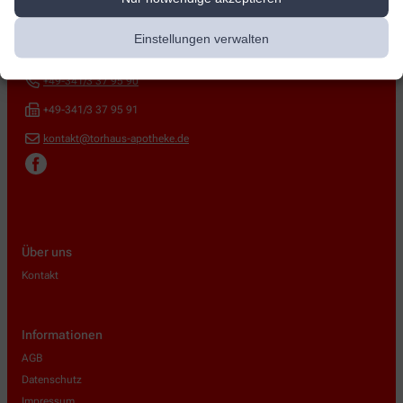
Torhaus-Apotheke
Einstellungen verwalten
Arndtstr. 2
,
04416
Markkleeberg
+49-341/3 37 95 90
+49-341/3 37 95 91
kontakt@torhaus-apotheke.de
Über uns
Kontakt
Informationen
AGB
Datenschutz
Impressum