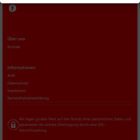
Über uns
Kontakt
Informationen
AGB
Datenschutz
Impressum
Barrierefreiheitserklärung
Wir legen großen Wert auf den Schutz Ihrer persönlichen Daten und
garantieren die sichere Übertragung durch eine SSL-
Verschlüsselung.