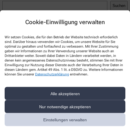
Suchen
Recent Posts
Cookie-Einwilligung verwalten
Hello world!
Wir setzen Cookies, die für den Betrieb der Website technisch erforderlich
Recent Comments
sind. Darüber hinaus verwenden wir Cookies, um unsere Website für Sie
optimal zu gestalten und fortlaufend zu verbessern. Mit Ihrer Zustimmung
A WordPress Commenter
zu
Hello world!
geben wir Informationen zu Ihrer Verwendung unserer Website auch an
Drittanbieter weiter. Soweit dabei Daten in Ländern verarbeitet werden, in
denen kein angemessenes Datenschutzniveau besteht, stimmen Sie mit Ihrer
Einwilligung zur Nutzung dieser Dienste auch der Verarbeitung Ihrer Daten in
diesen Ländern gem. Artikel 49 Abs. 1 lit. a DSGVO zu. Weitere Informationen
können Sie unserer
Datenschutzerklärung
entnehmen.
Kontakt
Torhaus-Apotheke
Alle akzeptieren
Arndtstr. 2
,
04416
Markkleeberg
Nur notwendige akzeptieren
+49-341/3 37 95 90
Einstellungen verwalten
+49-341/3 37 95 91
kontakt@torhaus-apotheke.de